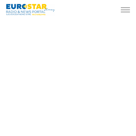
Veterani HNS-a stižu u Umag povodom 80. obljetnice
NK Umag