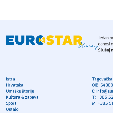
Jedan od
donosi n
Slušaj n
Istra
Trgovačka
Hrvatska
OIB: 6400
Umaške štorije
E: info@eu
Kultura & zabava
T: +385 5
Sport
M: +385 9
Ostalo