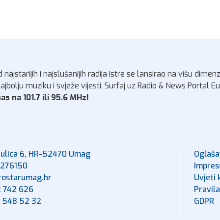
 najstarijih i najslušanijih radija Istre se lansirao na višu dimen
ajbolju muziku i svježe vijesti. Surfaj uz Radio & News Portal 
as na 101.7 ili 95.6 MHz!
 ulica 6, HR-52470 Umag
Oglaša
8276150
Impre
rostarumag.hr
Uvjeti 
2 742 626
Pravila
1 548 52 32
GDPR